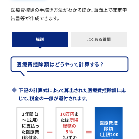
医療費控除の手続き方法がわかるほか、画面上で確定申
告書等が作成できます。
解説
よくある質問
医療費控除額はどうやって計算する？
下記の計算式によって算出された医療費控除額に応
じて、税金の一部が還付されます。
1年間（1
10万円
ま
～12月）
たは
所得
医療費控
に支払っ
総額の
除額
－
＝
た医療費
5％
（上限200
（給付金、
（いずれ