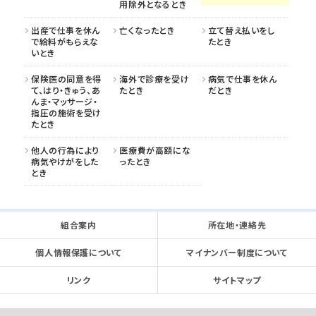
用除外となるとき
出産で仕事を休ん
亡くなったとき
立て替え払いをし
で給料がもらえな
たとき
いとき
保険医の同意を得
海外で診療を受け
病気で仕事を休ん
て、はり・きゅう、あ
たとき
だとき
んま・マッサージ・
指圧の施術を受け
たとき
他人の行為により
医療費が高額にな
病気やけがをした
ったとき
とき
組合案内
所在地・連絡先
個人情報保護について
マイナンバー制度について
リンク
サイトマップ